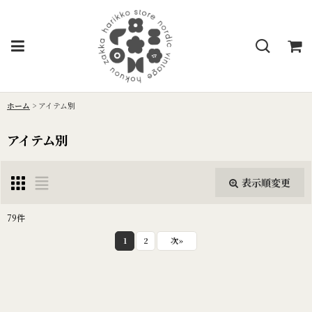
ホーム
>
アイテム別
アイテム別
表示順変更
閉じる
79
件
サブカテゴリ
:
1
2
次
»
表示数
: