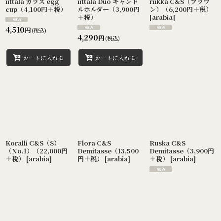
iittala ガラス egg
iittala Duo キャンド
riikka C&S（ブラウ
cup（4,100円＋税）
ルホルダー（3,900円
ン）（6,200円＋税）
＋税）
[
arabia
]
4,510
円
(税込)
4,290
円
(税込)
カートに入れる
カートに入れる
Koralli C&S（S）
Flora C&S
Ruska C&S
（No.1）（22,000円
Demitasse（13,500
Demitasse（3,900円
＋税）
[
arabia
]
円＋税）
[
arabia
]
＋税）
[
arabia
]