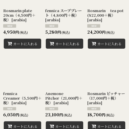
Rosmarin plate
fennica スーププレー
Rosmarin tea pot
20cm（4,500円＋
ト（4,800円＋税）
(¥22,000＋税）
税）
[
arabia
]
[
arabia
]
[
arabia
]
4,950
5,280
24,200
円
円
円
(税込)
(税込)
(税込)
カートに入れる
カートに入れる
カートに入れる
fennica
Anemone
Rosmarin ピッチャー
Creamer（5,500円＋
Pitcher（21,000円＋
（17,000円＋税）
税）
[
arabia
]
税）
[
arabia
]
[
arabia
]
6,050
23,100
18,700
円
円
円
(税込)
(税込)
(税込)
カートに入れる
カートに入れる
カートに入れる