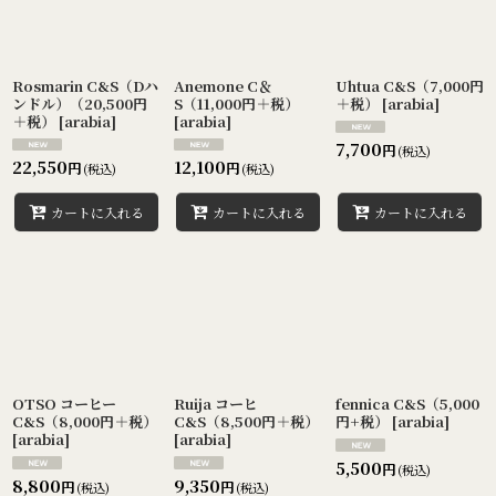
並び順
:
Rosmarin C&S（Dハ
Anemone C＆
Uhtua C&S（7,000円
絞り込む
ンドル）（20,500円
S（11,000円＋税）
＋税）
[
arabia
]
＋税）
[
arabia
]
[
arabia
]
7,700
円
(税込)
22,550
12,100
円
円
(税込)
(税込)
カートに入れる
カートに入れる
カートに入れる
OTSO コーヒー
Ruija コーヒ
fennica C&S（5,000
C&S（8,000円＋税）
C&S（8,500円＋税）
円+税）
[
arabia
]
[
arabia
]
[
arabia
]
5,500
円
(税込)
8,800
9,350
円
円
(税込)
(税込)