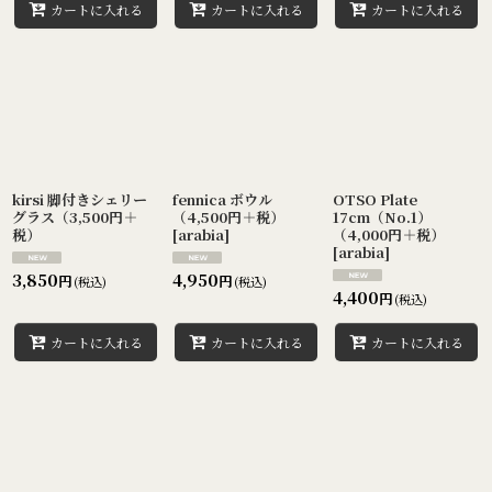
カートに入れる
カートに入れる
カートに入れる
kirsi 脚付きシェリー
fennica ボウル
OTSO Plate
グラス（3,500円＋
（4,500円＋税）
17cm（No.1）
税）
[
arabia
]
（4,000円＋税）
[
arabia
]
3,850
4,950
円
円
(税込)
(税込)
4,400
円
(税込)
カートに入れる
カートに入れる
カートに入れる