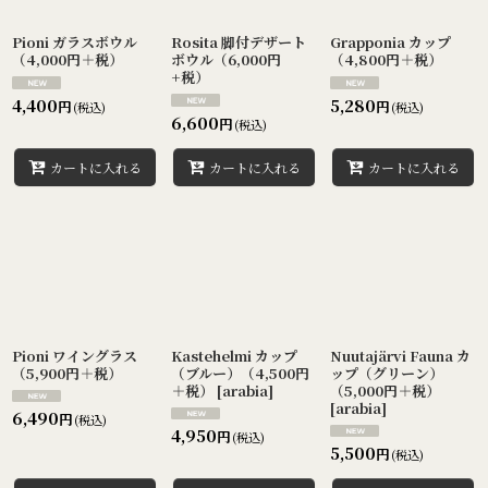
Pioni ガラスボウル
Rosita 脚付デザート
Grapponia カップ
（4,000円＋税）
ボウル（6,000円
（4,800円＋税）
+税）
4,400
5,280
円
円
(税込)
(税込)
6,600
円
(税込)
カートに入れる
カートに入れる
カートに入れる
Pioni ワイングラス
Kastehelmi カップ
Nuutajärvi Fauna カ
（5,900円＋税）
（ブルー）（4,500円
ップ（グリーン）
＋税）
[
arabia
]
（5,000円＋税）
[
arabia
]
6,490
円
(税込)
4,950
円
(税込)
5,500
円
(税込)