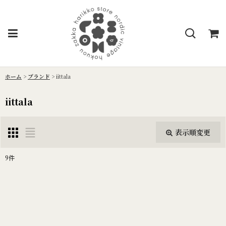
ホーム
>
ブランド
>
iittala
iittala
表示順変更
閉じる
9
件
表示数
:
並び順
: