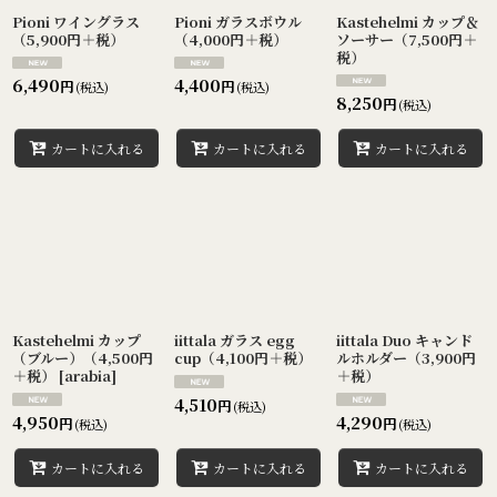
絞り込む
Pioni ワイングラス
Pioni ガラスボウル
Kastehelmi カップ＆
（5,900円＋税）
（4,000円＋税）
ソーサー（7,500円＋
税）
6,490
4,400
円
円
(税込)
(税込)
8,250
円
(税込)
カートに入れる
カートに入れる
カートに入れる
Kastehelmi カップ
iittala ガラス egg
iittala Duo キャンド
（ブルー）（4,500円
cup（4,100円＋税）
ルホルダー（3,900円
＋税）
[
arabia
]
＋税）
4,510
円
(税込)
4,950
4,290
円
円
(税込)
(税込)
カートに入れる
カートに入れる
カートに入れる