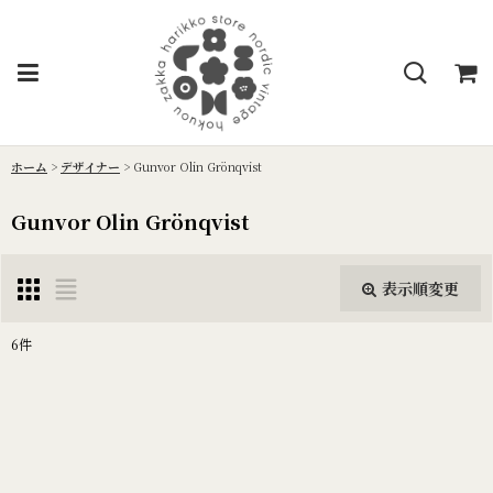
ホーム
>
デザイナー
>
Gunvor Olin Grönqvist
Gunvor Olin Grönqvist
表示順変更
閉じる
6
件
表示数
:
並び順
: