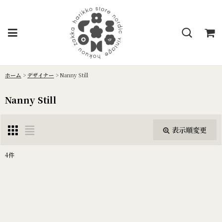
ホーム
>
デザイナー
>
Nanny Still
Nanny Still
表示順変更
閉じる
4
件
表示数
:
並び順
: