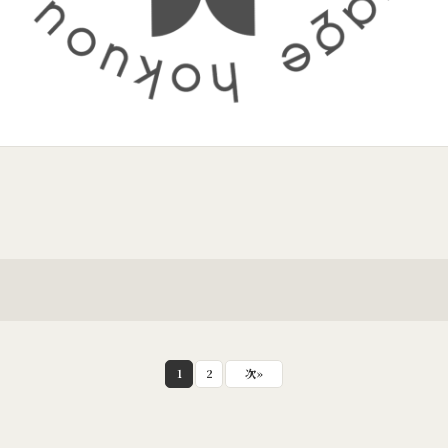
1
2
次
»