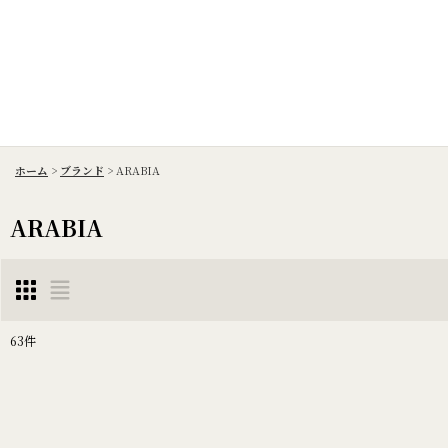
ホーム
>
ブランド
>
ARABIA
ARABIA
63
件
表示数
:
並び順
: