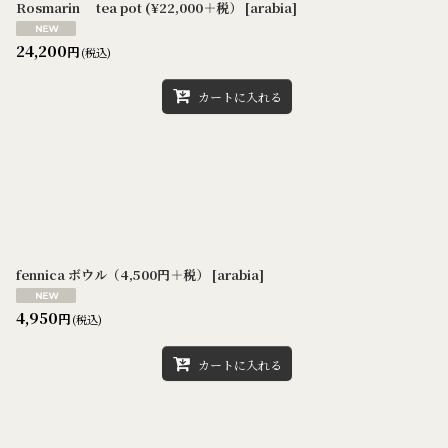
Rosmarin tea pot (¥22,000＋税）
[
arabia
]
24,200
円
(税込)
カートに入れる
fennica ボウル（4,500円＋税）
[
arabia
]
4,950
円
(税込)
カートに入れる