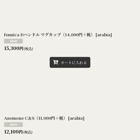
絞り込む
fennica Dハンドル マグカップ（14,000円＋税）
[
arabia
]
15,300
円
(税込)
カートに入れる
Anemone C＆S（11,000円＋税）
[
arabia
]
12,100
円
(税込)