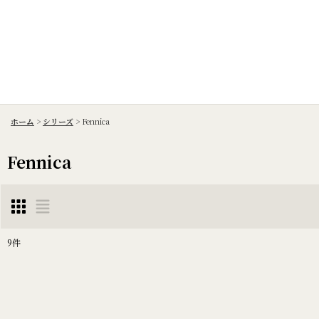
ホーム
>
シリーズ
>
Fennica
Fennica
9
件
表示数
:
並び順
: