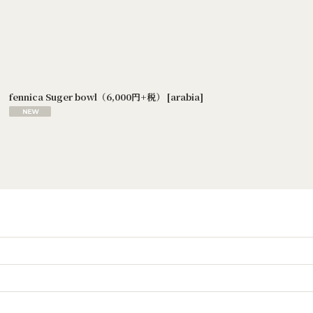
fennica Suger bowl（6,000円+税）
[
arabia
]