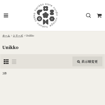
ホーム
>
シリーズ
>
Unikko
Unikko
表示順変更
閉じる
3
件
表示数
:
並び順
: